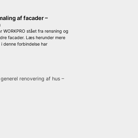
aling af facader –
n
ar WORKPRO stået fra rensning og
ydre facader. Læs herunder mere
 i denne forbindelse har