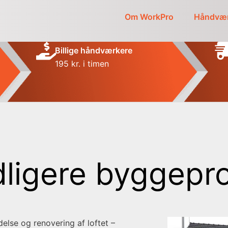
Om WorkPro
Håndvær
Billige håndværkere
195 kr. i timen
dligere byggepro