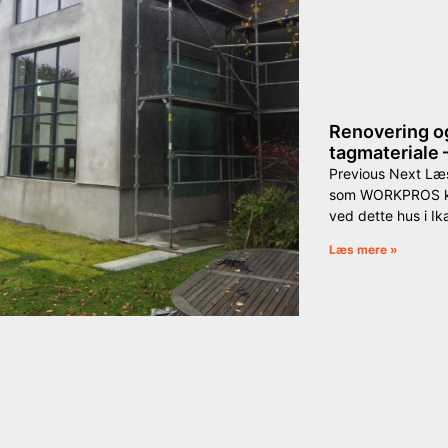
Renovering og
tagmateriale –
Previous Next Læ
som WORKPROS ko
ved dette hus i I
Læs mere »