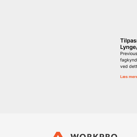
Tilpas
Lynge
Previou
fagkynd
ved det
Læs mer