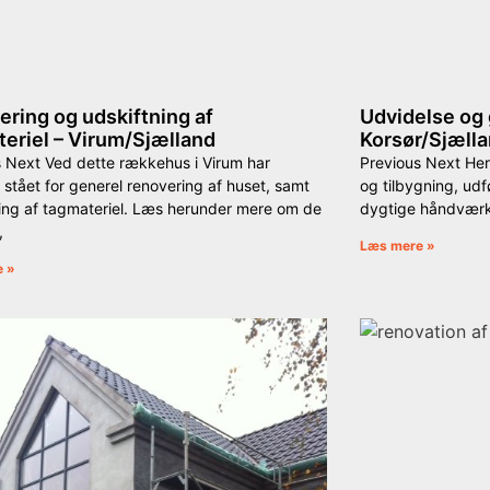
ring og udskiftning af
Udvidelse og 
eriel – Virum/Sjælland
Korsør/Sjæll
s Next Ved dette rækkehus i Virum har
Previous Next Her
stået for generel renovering af huset, samt
og tilbygning, ud
ning af tagmateriel. Læs herunder mere om de
dygtige håndværk
,
Læs mere »
e »