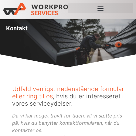
Kontakt
Udfyld venligst nedenstående formular
eller ring til os
, hvis du er interesseret i
vores serviceydelser.
Da vi har meget travlt for tiden, vil vi sætte pris
på, hvis du benytter kontaktformularen, når du
kontakter os.