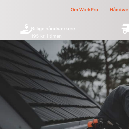
Om WorkPro
Håndvær
Billige håndværkere
195 kr. i timen