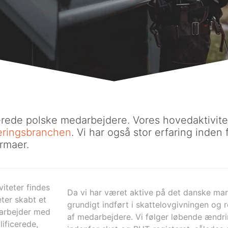
erede polske medarbejdere. Vores hovedaktivite
eringsbranchen
. Vi har også stor erfaring inden
rmaer.
iteter findes
Da vi har været aktive på det danske mark
ter skabt et
grundigt indført i skattelovgivningen og r
marbejder med
af medarbejdere. Vi følger løbende ændri
ificerede,