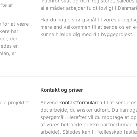
indenfor skat og RUT-registeret, således
fte af
alle måder arbejder fuldt lovligt i Danmar
Har du nogle spørgsmål til vores arbejdsg
e for at være
mere end velkommen til at sende os en e-ma
kere har
kunne hjælpe dig med dit byggeprojekt.
ger, der
eledes en
len, er
Kontakt og priser
hele projektet
Anvend
kontaktformularen
til at sende o
det arbejde, du ønsker udført. Du kan også
.
spørgsmål. Herefter vil du modtage et opk
af vores betroede polske partnerfirmaer 
arbejde). Således kan I i fællesskab fastl