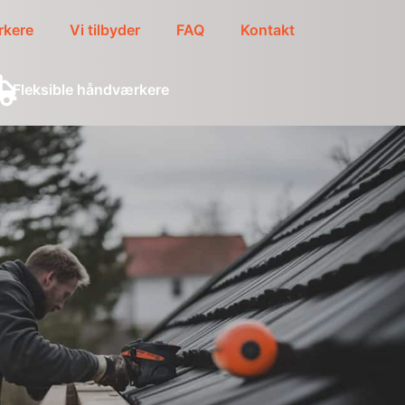
kere
Vi tilbyder
FAQ
Kontakt
Fleksible håndværkere