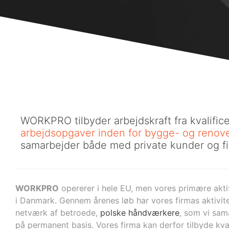
WORKPRO tilbyder arbejdskraft fra kvalific
arbejdsopgaver inden for bygge- og renov
samarbejder både med private kunder og fi
WORKPRO
opererer i hele EU, men vores primære aktiv
i Danmark. Gennem årenes løb har vores firmas aktivite
netværk af betroede,
polske håndværkere
, som vi sa
på permanent basis. Vores firma kan derfor tilbyde kval