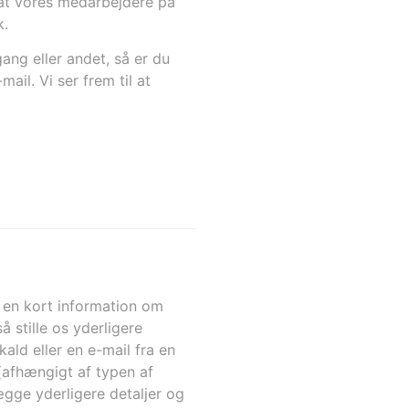
 at vores medarbejdere på
k.
ang eller andet, så er du
il. Vi ser frem til at
s en kort information om
 stille os yderligere
ald eller en e-mail fra en
(afhængigt af typen af
ægge yderligere detaljer og