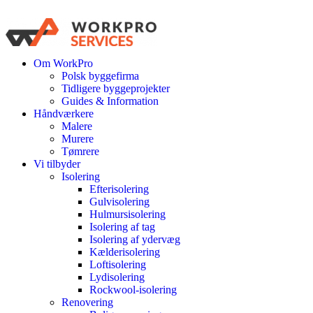
Om WorkPro
Polsk byggefirma
Tidligere byggeprojekter
Guides & Information
Håndværkere
Malere
Murere
Tømrere
Vi tilbyder
Isolering
Efterisolering
Gulvisolering
Hulmursisolering
Isolering af tag
Isolering af ydervæg
Kælderisolering
Loftisolering
Lydisolering
Rockwool-isolering
Renovering