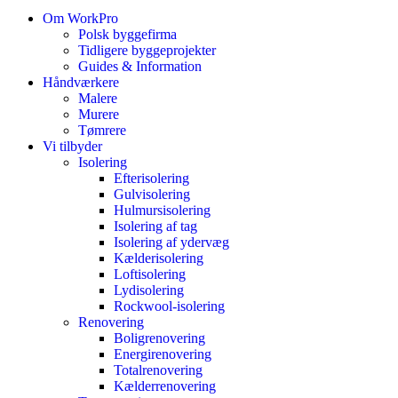
Om WorkPro
Polsk byggefirma
Tidligere byggeprojekter
Guides & Information
Håndværkere
Malere
Murere
Tømrere
Vi tilbyder
Isolering
Efterisolering
Gulvisolering
Hulmursisolering
Isolering af tag
Isolering af ydervæg
Kælderisolering
Loftisolering
Lydisolering
Rockwool-isolering
Renovering
Boligrenovering
Energirenovering
Totalrenovering
Kælderrenovering