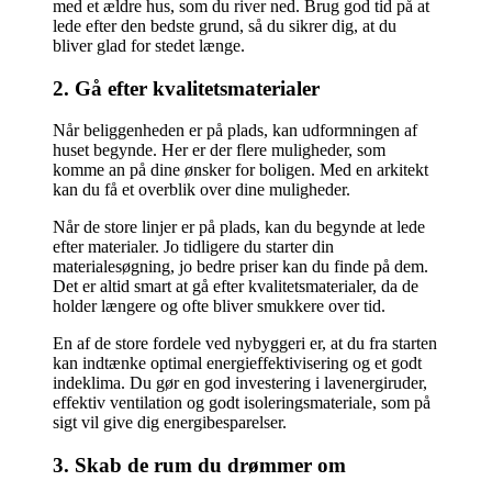
med et ældre hus, som du river ned. Brug god tid på at
lede efter den bedste grund, så du sikrer dig, at du
bliver glad for stedet længe.
2. Gå efter kvalitetsmaterialer
Når beliggenheden er på plads, kan udformningen af
huset begynde. Her er der flere muligheder, som
komme an på dine ønsker for boligen. Med en arkitekt
kan du få et overblik over dine muligheder.
Når de store linjer er på plads, kan du begynde at lede
efter materialer. Jo tidligere du starter din
materialesøgning, jo bedre priser kan du finde på dem.
Det er altid smart at gå efter kvalitetsmaterialer, da de
holder længere og ofte bliver smukkere over tid.
En af de store fordele ved nybyggeri er, at du fra starten
kan indtænke optimal energieffektivisering og et godt
indeklima. Du gør en god investering i lavenergiruder,
effektiv ventilation og godt isoleringsmateriale, som på
sigt vil give dig energibesparelser.
3. Skab de rum du drømmer om