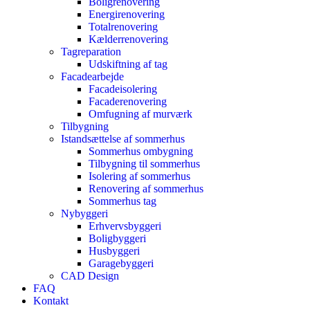
Boligrenovering
Energirenovering
Totalrenovering
Kælderrenovering
Tagreparation
Udskiftning af tag
Facadearbejde
Facadeisolering
Facaderenovering
Omfugning af murværk
Tilbygning
Istandsættelse af sommerhus
Sommerhus ombygning
Tilbygning til sommerhus
Isolering af sommerhus
Renovering af sommerhus
Sommerhus tag
Nybyggeri
Erhvervsbyggeri
Boligbyggeri
Husbyggeri
Garagebyggeri
CAD Design
FAQ
Kontakt